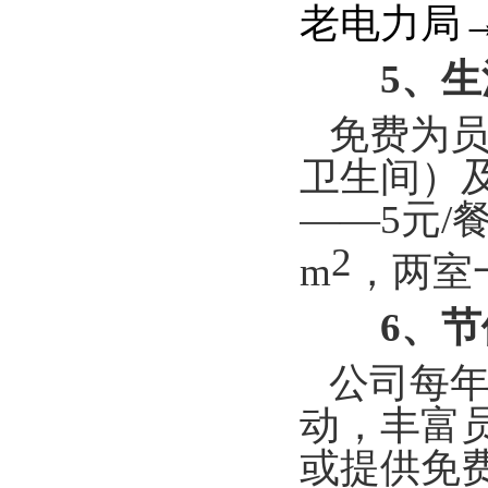
老电力局
5
、
生
免费为员
卫生间）
——5元/
2
m
，两室
6
、
节
公司每年
动，丰富
或提供免